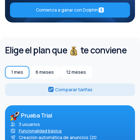
Comienza a ganar con Dolphin
Elige el plan que
te conviene
1 mes
6 meses
12 meses
Comparar tarifas
Prueba Trial
3 usuarios
Funcionalidad básica
Creación automática de anuncios (20