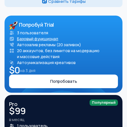
Сравнить тарифы
Попробуй Trial
3 пользователя
Базовый функционал
Автозалив рекламы (20 заливок)
20 аккаунтов, без лимитов на модерацию
и массовые действия
Автоуникализация креативов
$0
на 3 дня
Попробовать
Популярный
Pro
$
99
в месяц
1 пользователь