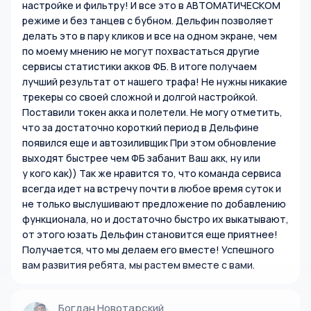
настройке и фильтру! И все это в АВТОМАТИЧЕСКОМ
режиме и без танцев с бубном. Дельфин позволяет
делать это в пару кликов и все на одном экране, чем
по моему мнению не могут похвастаться другие
сервисы статистики акков ФБ. В итоге получаем
лучший результат от нашего трафа! Не нужны никакие
трекеры со своей сложной и долгой настройкой.
Поставили токен акка и полетели. Не могу отметить,
что за достаточно короткий период в Дельфине
появился еще и автозиливщик При этом обновление
выходят быстрее чем ФБ забанит Ваш акк, ну или
у кого как)) Так же нравится то, что команда сервиса
всегда идет на встречу почти в любое время суток и
не только выслушивают предложение по добавлению
функционала, но и достаточно быстро их выкатывают,
от этого юзать Дельфин становится еще приятнее!
Получается, что мы делаем его вместе! Успешного
вам развития ребята, мы растем вместе с вами.
Богдан Новотарский