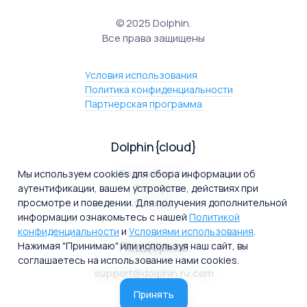
CPA Mafia
© 2025 Dolphin.
Удобный интерфейс и простота
Все права защищены
Очень радует, что пространства между байером
Условия использования
и фармерами разделены, а у каждого своя отдельная
Политика конфиденциальности
стата. Также в Дельфине есть возможность отправки
Партнерская программа
уведомлений о важных событиях в Телегу
и отключения уведомлений на фанпейджах. В нашем
случае это невероятно нужная штука, иначе мы бы
Dolphin{cloud}
просто сошли с ума от количества уведомлений.
Возможности
Мы используем cookies для сбора информации об
Тарифы
аутентификации, вашем устройстве, действиях при
Бородатый арбитраж
просмотре и поведении. Для получения дополнительной
Отзывы
@bearded_cpa
информации ознакомьтесь с нашей
Политикой
конфиденциальности
и
Условиями использования
.
Удобная статистика позволяет легко
Поддержка
Нажимая "Принимаю" или используя наш сайт, вы
отслеживать работу
соглашаетесь на использование нами cookies.
support@dolphin.ru.com
Я протестил все имеющиеся на рынке автозаливы и у
Телеграм чат
Дельфина На данный момент сейчас самый гибкий
Принять